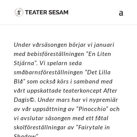
Under vårsäsongen börjar vi januari
med bebisföreställningen ”En Liten
Stjärna”. Vi spelarn seda
småbarnsföreställningen ”Det Lilla
Blå” som också körs i samband med
vårt uppskattade teaterkoncept After
Dagis©. Under mars har vi nypremiär
av vår uppsättning av ”Pinocchio” och
vi avslutar säsongen med ett fåtal
skolföreställningar av ”Fairytale in
Shadow”.