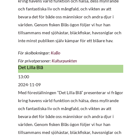
kring havens värld funktion och hälsa, dess myllrande
och fantastiska liv och mångfald, och vikten av att
bevara det för både oss människor och andra djur i
världen. Genom fisken Blås ögon följer vi hur han
tillsammans med sjöhästar, bläckfiskar, havssniglar och
inte minst publiken själv kämpar för ett blåare hav.
För skolbokningar:
KuBo
För privatpersoner:
Kulturpunkten
Det Lilla Blå
Det
Lilla
13:00
Blå
2024-11-09
Med föreställningen ”Det Lilla Blå” presenterar vi frågor
kring havens värld funktion och hälsa, dess myllrande
och fantastiska liv och mångfald, och vikten av att
bevara det för både oss människor och andra djur i
världen. Genom fisken Blås ögon följer vi hur han
tillsammans med sjöhästar, bläckfiskar, havssniglar och