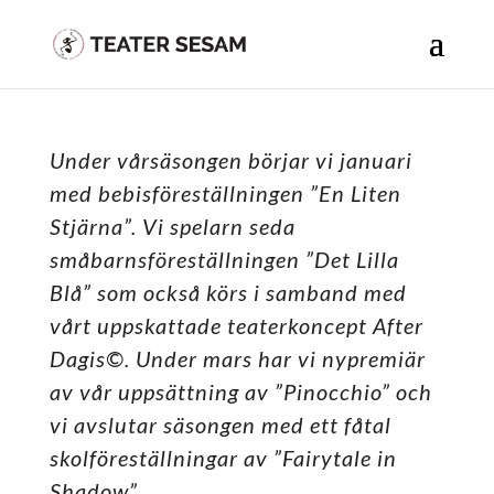
Under vårsäsongen börjar vi januari
med bebisföreställningen ”En Liten
Stjärna”. Vi spelarn seda
småbarnsföreställningen ”Det Lilla
Blå” som också körs i samband med
vårt uppskattade teaterkoncept After
Dagis©. Under mars har vi nypremiär
av vår uppsättning av ”Pinocchio” och
vi avslutar säsongen med ett fåtal
skolföreställningar av ”Fairytale in
Shadow”.