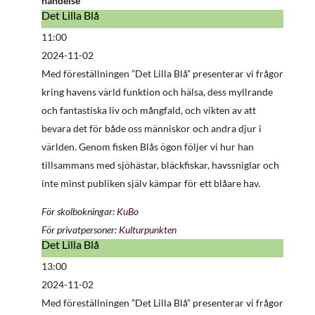
händelse
Det Lilla Blå
Det
Lilla
11:00
Blå
2024-11-02
Med föreställningen ”Det Lilla Blå” presenterar vi frågor
kring havens värld funktion och hälsa, dess myllrande
och fantastiska liv och mångfald, och vikten av att
bevara det för både oss människor och andra djur i
världen. Genom fisken Blås ögon följer vi hur han
tillsammans med sjöhästar, bläckfiskar, havssniglar och
inte minst publiken själv kämpar för ett blåare hav.
För skolbokningar:
KuBo
För privatpersoner:
Kulturpunkten
Det Lilla Blå
Det
Lilla
13:00
Blå
2024-11-02
Med föreställningen ”Det Lilla Blå” presenterar vi frågor