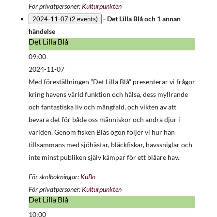
För privatpersoner:
Kulturpunkten
-
Det Lilla Blå
och 1 annan
2024-11-07
(2 events)
händelse
Det Lilla Blå
Det
Lilla
09:00
Blå
2024-11-07
Med föreställningen ”Det Lilla Blå” presenterar vi frågor
kring havens värld funktion och hälsa, dess myllrande
och fantastiska liv och mångfald, och vikten av att
bevara det för både oss människor och andra djur i
världen. Genom fisken Blås ögon följer vi hur han
tillsammans med sjöhästar, bläckfiskar, havssniglar och
inte minst publiken själv kämpar för ett blåare hav.
För skolbokningar:
KuBo
För privatpersoner:
Kulturpunkten
Det Lilla Blå
Det
Lilla
10:00