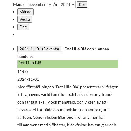
Månad
År
Månad
Vecka
Dag
-
Det Lilla Blå
och 1 annan
2024-11-01
(2 events)
händelse
Det Lilla Blå
Det
Lilla
11:00
Blå
2024-11-01
Med föreställningen ”Det Lilla Blå” presenterar vi frågor
kring havens värld funktion och hälsa, dess myllrande
och fantastiska liv och mångfald, och vikten av att
bevara det för både oss människor och andra djur i
världen. Genom fisken Blås ögon följer vi hur han
tillsammans med sjöhästar, bläckfiskar, havssniglar och