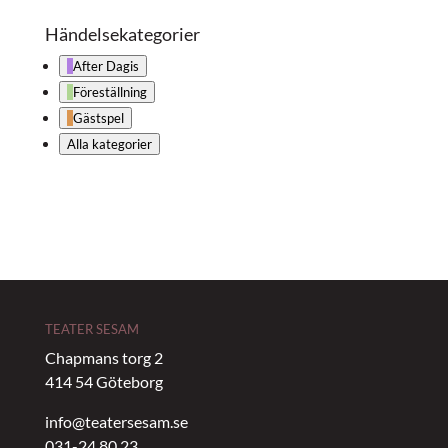
Händelsekategorier
After Dagis
Föreställning
Gästspel
Alla kategorier
TEATER SESAM
Chapmans torg 2
414 54 Göteborg
info@teatersesam.se
031-24 80 23