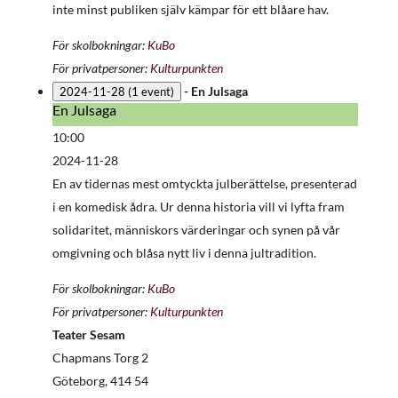
inte minst publiken själv kämpar för ett blåare hav.
För skolbokningar:
KuBo
För privatpersoner:
Kulturpunkten
-
En Julsaga
2024-11-28
(1 event)
En Julsaga
En
Julsaga
10:00
2024-11-28
En av tidernas mest omtyckta julberättelse, presenterad
i en komedisk ådra. Ur denna historia vill vi lyfta fram
solidaritet, människors värderingar och synen på vår
omgivning och blåsa nytt liv i denna jultradition.
För skolbokningar:
KuBo
För privatpersoner:
Kulturpunkten
Teater Sesam
Chapmans Torg 2
Göteborg
,
414 54