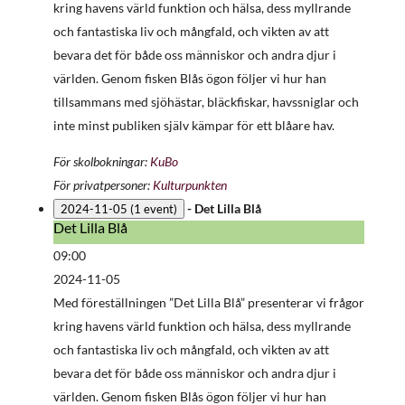
kring havens värld funktion och hälsa, dess myllrande
och fantastiska liv och mångfald, och vikten av att
bevara det för både oss människor och andra djur i
världen. Genom fisken Blås ögon följer vi hur han
tillsammans med sjöhästar, bläckfiskar, havssniglar och
inte minst publiken själv kämpar för ett blåare hav.
För skolbokningar:
KuBo
För privatpersoner:
Kulturpunkten
-
Det Lilla Blå
2024-11-05
(1 event)
Det Lilla Blå
Det
Lilla
09:00
Blå
2024-11-05
Med föreställningen ”Det Lilla Blå” presenterar vi frågor
kring havens värld funktion och hälsa, dess myllrande
och fantastiska liv och mångfald, och vikten av att
bevara det för både oss människor och andra djur i
världen. Genom fisken Blås ögon följer vi hur han