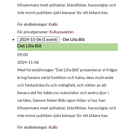
tillsammans med sjöhästar, bläckfiskar, havssniglar och
inte minst publiken själv kämpar för ett blåare hav.
För skolbokningar:
KuBo
För privatpersoner:
Kulturpunkten
-
Det Lilla Blå
2024-11-06
(1 event)
Det Lilla Blå
Det
Lilla
09:00
Blå
2024-11-06
Med föreställningen ”Det Lilla Blå” presenterar vi frågor
kring havens värld funktion och hälsa, dess myllrande
och fantastiska liv och mångfald, och vikten av att
bevara det för både oss människor och andra djur i
världen. Genom fisken Blås ögon följer vi hur han
tillsammans med sjöhästar, bläckfiskar, havssniglar och
inte minst publiken själv kämpar för ett blåare hav.
För skolbokningar:
KuBo