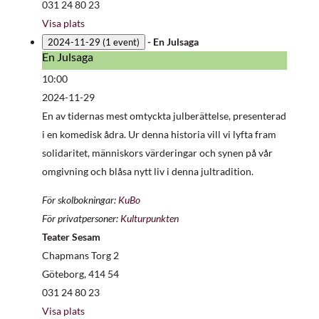
031 24 80 23
Visa plats
-
En Julsaga
2024-11-29
(1 event)
En Julsaga
En
Julsaga
10:00
2024-11-29
En av tidernas mest omtyckta julberättelse, presenterad
i en komedisk ådra. Ur denna historia vill vi lyfta fram
solidaritet, människors värderingar och synen på vår
omgivning och blåsa nytt liv i denna jultradition.
För skolbokningar:
KuBo
För privatpersoner:
Kulturpunkten
Teater Sesam
Chapmans Torg 2
Göteborg
,
414 54
031 24 80 23
Visa plats