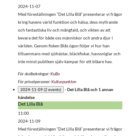
Blå
2024-11-07
Med föreställningen ”Det Lilla Blå” presenterar vi frågor
kring havens värld funktion och hälsa, dess myllrande
och fantastiska liv och mångfald, och vikten av att
bevara det för både oss människor och andra djur i
världen. Genom fisken Blås ögon följer vi hur han
tillsammans med sjöhästar, bläckfiskar, havssniglar och
inte minst publiken själv kämpar för ett blåare hav.
För skolbokningar:
KuBo
För privatpersoner:
Kulturpunkten
-
Det Lilla Blå
och 1 annan
2024-11-09
(2 events)
händelse
Det Lilla Blå
Det
Lilla
11:00
Blå
2024-11-09
Med föreställningen ”Det Lilla Blå” presenterar vi frågor