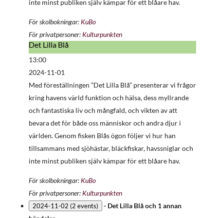
inte minst publiken själv kämpar för ett blåare hav.
För skolbokningar:
KuBo
För privatpersoner:
Kulturpunkten
Det Lilla Blå
Det
Lilla
13:00
Blå
2024-11-01
Med föreställningen ”Det Lilla Blå” presenterar vi frågor
kring havens värld funktion och hälsa, dess myllrande
och fantastiska liv och mångfald, och vikten av att
bevara det för både oss människor och andra djur i
världen. Genom fisken Blås ögon följer vi hur han
tillsammans med sjöhästar, bläckfiskar, havssniglar och
inte minst publiken själv kämpar för ett blåare hav.
För skolbokningar:
KuBo
För privatpersoner:
Kulturpunkten
-
Det Lilla Blå
och 1 annan
2024-11-02
(2 events)