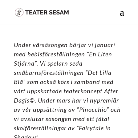
Under vårsäsongen börjar vi januari
med bebisföreställningen ”En Liten
Stjärna”. Vi spelarn seda
småbarnsföreställningen ”Det Lilla
Blå” som också körs i samband med
vårt uppskattade teaterkoncept After
Dagis©. Under mars har vi nypremiär
av vår uppsättning av ”Pinocchio” och
vi avslutar säsongen med ett fåtal
skolföreställningar av ”Fairytale in
Shadow”.