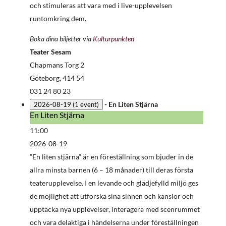
och stimuleras att vara med i live-upplevelsen
runtomkring dem.
Boka dina biljetter via
Kulturpunkten
Teater Sesam
Chapmans Torg 2
Göteborg
,
414 54
031 24 80 23
-
En Liten Stjärna
2026-08-19
(1 event)
En Liten Stjärna
En
Liten
11:00
Stjärna
2026-08-19
”En liten stjärna” är en föreställning som bjuder in de
allra minsta barnen (6 – 18 månader) till deras första
teaterupplevelse. I en levande och glädjefylld miljö ges
de möjlighet att utforska sina sinnen och känslor och
upptäcka nya upplevelser, interagera med scenrummet
och vara delaktiga i händelserna under föreställningen