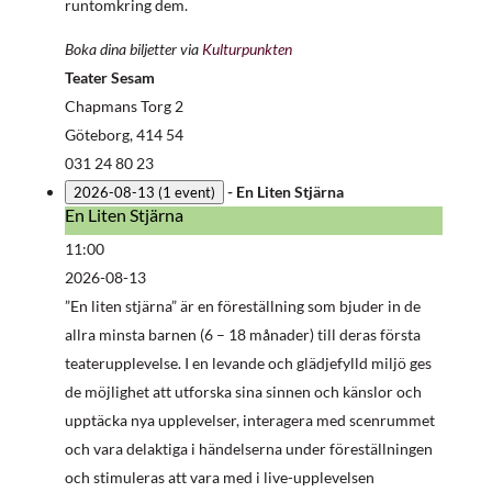
runtomkring dem.
Boka dina biljetter via
Kulturpunkten
Teater Sesam
Chapmans Torg 2
Göteborg
,
414 54
031 24 80 23
-
En Liten Stjärna
2026-08-13
(1 event)
En Liten Stjärna
En
Liten
11:00
Stjärna
2026-08-13
”En liten stjärna” är en föreställning som bjuder in de
allra minsta barnen (6 – 18 månader) till deras första
teaterupplevelse. I en levande och glädjefylld miljö ges
de möjlighet att utforska sina sinnen och känslor och
upptäcka nya upplevelser, interagera med scenrummet
och vara delaktiga i händelserna under föreställningen
och stimuleras att vara med i live-upplevelsen