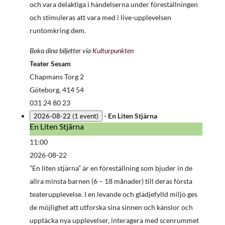
och vara delaktiga i händelserna under föreställningen
och stimuleras att vara med i live-upplevelsen
runtomkring dem.
Boka dina biljetter via
Kulturpunkten
Teater Sesam
Chapmans Torg 2
Göteborg
,
414 54
031 24 80 23
-
En Liten Stjärna
2026-08-22
(1 event)
En Liten Stjärna
En
Liten
11:00
Stjärna
2026-08-22
”En liten stjärna” är en föreställning som bjuder in de
allra minsta barnen (6 – 18 månader) till deras första
teaterupplevelse. I en levande och glädjefylld miljö ges
de möjlighet att utforska sina sinnen och känslor och
upptäcka nya upplevelser, interagera med scenrummet