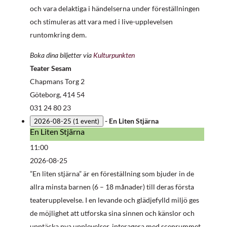
och vara delaktiga i händelserna under föreställningen
och stimuleras att vara med i live-upplevelsen
runtomkring dem.
Boka dina biljetter via
Kulturpunkten
Teater Sesam
Chapmans Torg 2
Göteborg
,
414 54
031 24 80 23
-
En Liten Stjärna
2026-08-25
(1 event)
En Liten Stjärna
En
Liten
11:00
Stjärna
2026-08-25
”En liten stjärna” är en föreställning som bjuder in de
allra minsta barnen (6 – 18 månader) till deras första
teaterupplevelse. I en levande och glädjefylld miljö ges
de möjlighet att utforska sina sinnen och känslor och
upptäcka nya upplevelser, interagera med scenrummet