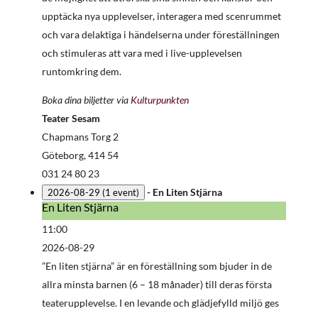
upptäcka nya upplevelser, interagera med scenrummet
och vara delaktiga i händelserna under föreställningen
och stimuleras att vara med i live-upplevelsen
runtomkring dem.
Boka dina biljetter via
Kulturpunkten
Teater Sesam
Chapmans Torg 2
Göteborg
,
414 54
031 24 80 23
-
En Liten Stjärna
2026-08-29
(1 event)
En Liten Stjärna
En
Liten
11:00
Stjärna
2026-08-29
”En liten stjärna” är en föreställning som bjuder in de
allra minsta barnen (6 – 18 månader) till deras första
teaterupplevelse. I en levande och glädjefylld miljö ges