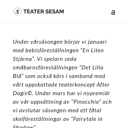
Under vårsäsongen börjar vi januari
med bebisföreställningen ”En Liten
Stjärna”. Vi spelarn seda
småbarnsföreställningen ”Det Lilla
Blå” som också körs i samband med
vårt uppskattade teaterkoncept After
Dagis©. Under mars har vi nypremiär
av vår uppsättning av ”Pinocchio” och
vi avslutar säsongen med ett fåtal
skolföreställningar av ”Fairytale in
Shadow”.