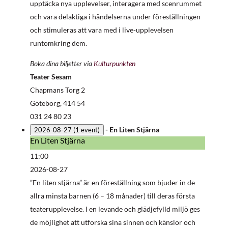
upptäcka nya upplevelser, interagera med scenrummet
och vara delaktiga i händelserna under föreställningen
och stimuleras att vara med i live-upplevelsen
runtomkring dem.
Boka dina biljetter via
Kulturpunkten
Teater Sesam
Chapmans Torg 2
Göteborg
,
414 54
031 24 80 23
-
En Liten Stjärna
2026-08-27
(1 event)
En Liten Stjärna
En
Liten
11:00
Stjärna
2026-08-27
”En liten stjärna” är en föreställning som bjuder in de
allra minsta barnen (6 – 18 månader) till deras första
teaterupplevelse. I en levande och glädjefylld miljö ges
de möjlighet att utforska sina sinnen och känslor och