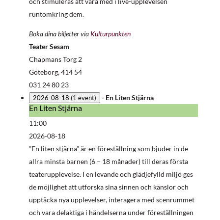
och stimuleras att vara med i live-upplevelsen
runtomkring dem.
Boka dina biljetter via
Kulturpunkten
Teater Sesam
Chapmans Torg 2
Göteborg
,
414 54
031 24 80 23
-
En Liten Stjärna
2026-08-18
(1 event)
En Liten Stjärna
En
Liten
11:00
Stjärna
2026-08-18
”En liten stjärna” är en föreställning som bjuder in de
allra minsta barnen (6 – 18 månader) till deras första
teaterupplevelse. I en levande och glädjefylld miljö ges
de möjlighet att utforska sina sinnen och känslor och
upptäcka nya upplevelser, interagera med scenrummet
och vara delaktiga i händelserna under föreställningen