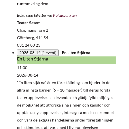
runtomkring dem.
Boka dina biljetter via
Kulturpunkten
Teater Sesam
Chapmans Torg 2
Göteborg
,
414 54
031 24 80 23
-
En Liten Stjärna
2026-08-14
(1 event)
En Liten Stjärna
En
Liten
11:00
Stjärna
2026-08-14
”En liten stjärna” är en föreställning som bjuder in de
allra minsta barnen (6 – 18 månader) till deras första
teaterupplevelse. I en levande och glädjefylld miljö ges
de möjlighet att utforska sina sinnen och känslor och
upptäcka nya upplevelser, interagera med scenrummet
och vara delaktiga i händelserna under föreställningen
och stimuleras att vara med i live-upplevelsen