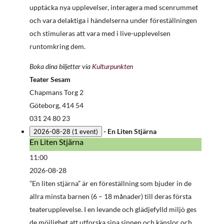
upptäcka nya upplevelser, interagera med scenrummet
och vara delaktiga i händelserna under föreställningen
och stimuleras att vara med i live-upplevelsen
runtomkring dem.
Boka dina biljetter via
Kulturpunkten
Teater Sesam
Chapmans Torg 2
Göteborg
,
414 54
031 24 80 23
-
En Liten Stjärna
2026-08-28
(1 event)
En Liten Stjärna
En
Liten
11:00
Stjärna
2026-08-28
”En liten stjärna” är en föreställning som bjuder in de
allra minsta barnen (6 – 18 månader) till deras första
teaterupplevelse. I en levande och glädjefylld miljö ges
de möjlighet att utforska sina sinnen och känslor och