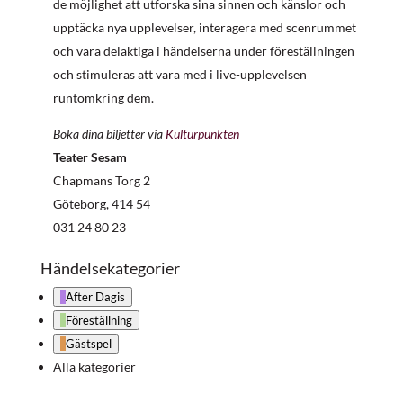
de möjlighet att utforska sina sinnen och känslor och
upptäcka nya upplevelser, interagera med scenrummet
och vara delaktiga i händelserna under föreställningen
och stimuleras att vara med i live-upplevelsen
runtomkring dem.
Boka dina biljetter via
Kulturpunkten
Teater Sesam
Chapmans Torg 2
Göteborg
,
414 54
031 24 80 23
Händelsekategorier
After Dagis
Föreställning
Gästspel
Alla kategorier