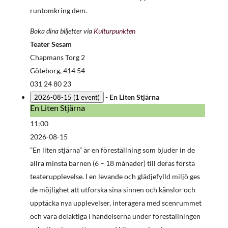
runtomkring dem.
Boka dina biljetter via
Kulturpunkten
Teater Sesam
Chapmans Torg 2
Göteborg
,
414 54
031 24 80 23
-
En Liten Stjärna
2026-08-15
(1 event)
En Liten Stjärna
En
Liten
11:00
Stjärna
2026-08-15
”En liten stjärna” är en föreställning som bjuder in de
allra minsta barnen (6 – 18 månader) till deras första
teaterupplevelse. I en levande och glädjefylld miljö ges
de möjlighet att utforska sina sinnen och känslor och
upptäcka nya upplevelser, interagera med scenrummet
och vara delaktiga i händelserna under föreställningen