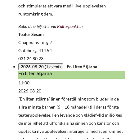
och stimuleras att vara med i live-upplevelsen
runtomkring dem.
Boka dina biljetter via
Kulturpunkten
Teater Sesam
Chapmans Torg 2
Göteborg
,
414 54
031 24 80 23
-
En Liten Stjärna
2026-08-20
(1 event)
En Liten Stjärna
En
Liten
11:00
Stjärna
2026-08-20
”En liten stjärna” är en föreställning som bjuder in de
allra minsta barnen (6 – 18 månader) till deras första
teaterupplevelse. I en levande och glädjefylld miljö ges
de möjlighet att utforska sina sinnen och känslor och
upptäcka nya upplevelser, interagera med scenrummet