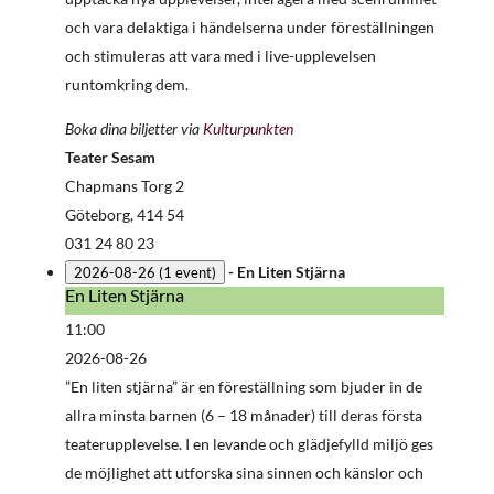
och vara delaktiga i händelserna under föreställningen
och stimuleras att vara med i live-upplevelsen
runtomkring dem.
Boka dina biljetter via
Kulturpunkten
Teater Sesam
Chapmans Torg 2
Göteborg
,
414 54
031 24 80 23
-
En Liten Stjärna
2026-08-26
(1 event)
En Liten Stjärna
En
Liten
11:00
Stjärna
2026-08-26
”En liten stjärna” är en föreställning som bjuder in de
allra minsta barnen (6 – 18 månader) till deras första
teaterupplevelse. I en levande och glädjefylld miljö ges
de möjlighet att utforska sina sinnen och känslor och