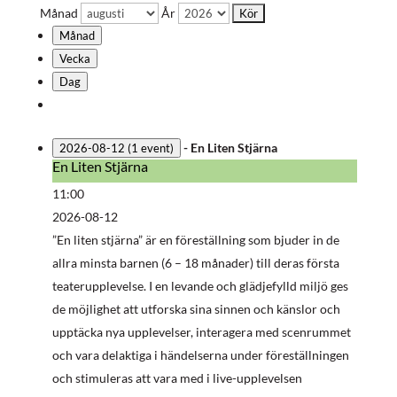
Månad
År
Månad
Vecka
Dag
-
En Liten Stjärna
2026-08-12
(1 event)
En Liten Stjärna
En
Liten
11:00
Stjärna
2026-08-12
”En liten stjärna” är en föreställning som bjuder in de
allra minsta barnen (6 – 18 månader) till deras första
teaterupplevelse. I en levande och glädjefylld miljö ges
de möjlighet att utforska sina sinnen och känslor och
upptäcka nya upplevelser, interagera med scenrummet
och vara delaktiga i händelserna under föreställningen
och stimuleras att vara med i live-upplevelsen